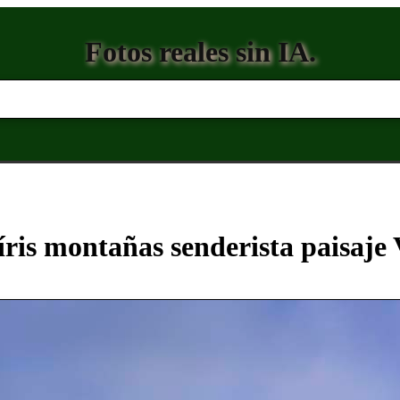
Fotos reales sin IA.
íris montañas senderista paisaje 