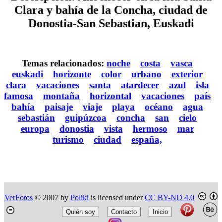
Clara y bahía de la Concha, ciudad de
Donostia-San Sebastian, Euskadi
Temas relacionados:
noche
costa
vasca
euskadi
horizonte
color
urbano
exterior
clara
vacaciones
santa
atardecer
azul
isla
famosa
montaña
horizontal
vacaciones
país
bahía
paisaje
viaje
playa
océano
agua
sebastián
guipúzcoa
concha
san
cielo
europa
donostia
vista
hermoso
mar
turismo
ciudad
españa,
VerFotos
© 2007 by
Poliki
is licensed under
CC BY-ND 4.0
Quién soy
Contacto
Inicio