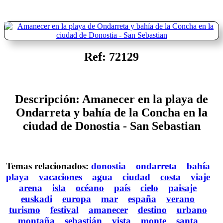
Ref: 72129
Descripción: Amanecer en la playa de
Ondarreta y bahía de la Concha en la
ciudad de Donostia - San Sebastian
Temas relacionados:
donostia
ondarreta
bahía
playa
vacaciones
agua
ciudad
costa
viaje
arena
isla
océano
país
cielo
paisaje
euskadi
europa
mar
españa
verano
turismo
festival
amanecer
destino
urbano
montaña
sebastián
vista
monte
santa