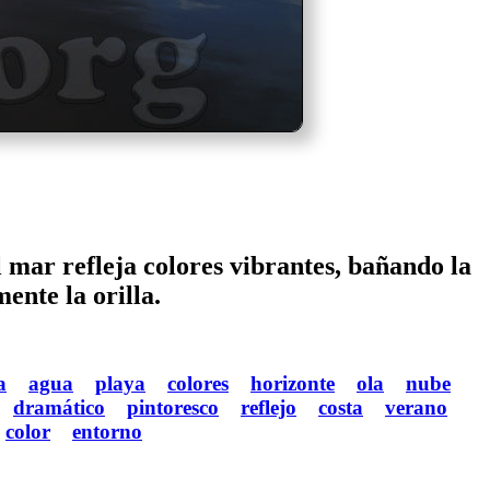
l mar refleja colores vibrantes, bañando la
ente la orilla.
a
agua
playa
colores
horizonte
ola
nube
dramático
pintoresco
reflejo
costa
verano
color
entorno