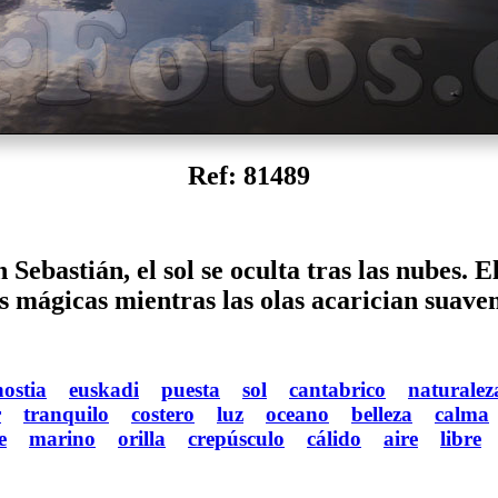
Ref: 81489
Sebastián, el sol se oculta tras las nubes. E
s mágicas mientras las olas acarician suavem
ostia
euskadi
puesta
sol
cantabrico
naturalez
r
tranquilo
costero
luz
oceano
belleza
calma
e
marino
orilla
crepúsculo
cálido
aire
libre