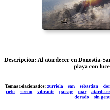
Descripción: Al atardecer en Donostia-San 
playa con luce
Temas relacionados:
zurriola
san
sebastian
don
cielo
sereno
vibrante
paisaje
mar
atardece
dorado
sin gent